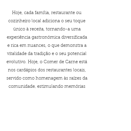
Hoje, cada família, restaurante ou
cozinheiro local adiciona o seu toque
único à receita, tornando-a uma
experiência gastronómica diversificada
e rica em nuances, o que demonstra a
vitalidade da tradição e o seu potencial
evolutivo. Hoje, o Comer de Carne está
nos cardápios dos restaurantes locais,
servido como homenagem às raízes da
comunidade, estimulando memórias
afetivas e sensoriais que se reeditam
em experiências inesquecíveis.
“Comer de Carne” é um tributo à
dedicação da comunidade coruchense,